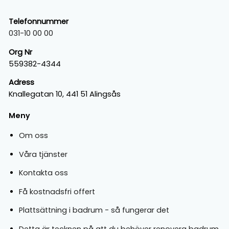
Telefonnummer
031-10 00 00
Org Nr
559382-4344
Adress
Knallegatan 10, 441 51 Alingsås
Meny
Om oss
Våra tjänster
Kontakta oss
Få kostnadsfri offert
Plattsättning i badrum - så fungerar det
Detta är tecknen på att du behöver renovera badrum