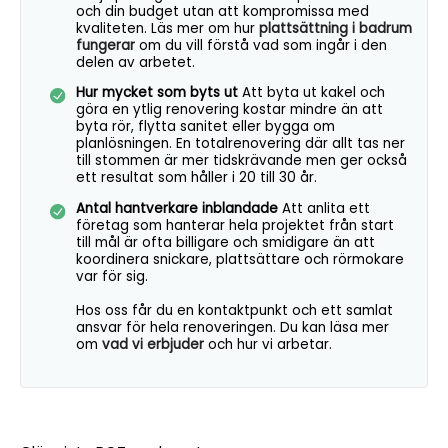
och din budget utan att kompromissa med
kvaliteten. Läs mer om hur
plattsättning i badrum
fungerar
om du vill förstå vad som ingår i den
delen av arbetet.
Hur mycket som byts ut
Att byta ut kakel och
göra en ytlig renovering kostar mindre än att
byta rör, flytta sanitet eller bygga om
planlösningen. En totalrenovering där allt tas ner
till stommen är mer tidskrävande men ger också
ett resultat som håller i 20 till 30 år.
Antal hantverkare inblandade
Att anlita ett
företag som hanterar hela projektet från start
till mål är ofta billigare och smidigare än att
koordinera snickare, plattsättare och rörmokare
var för sig.
Hos oss får du en kontaktpunkt och ett samlat
ansvar för hela renoveringen. Du kan läsa mer
om
vad vi erbjuder
och hur vi arbetar.