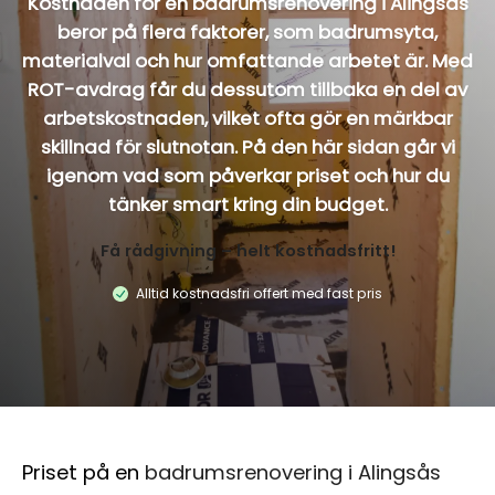
Kostnaden för en badrumsrenovering i Alingsås
beror på flera faktorer, som badrumsyta,
materialval och hur omfattande arbetet är. Med
ROT-avdrag får du dessutom tillbaka en del av
arbetskostnaden, vilket ofta gör en märkbar
skillnad för slutnotan. På den här sidan går vi
igenom vad som påverkar priset och hur du
tänker smart kring din budget.
Få rådgivning – helt kostnadsfritt!
Alltid kostnadsfri offert med fast pris
Priset på en
badrumsrenovering i Alingsås